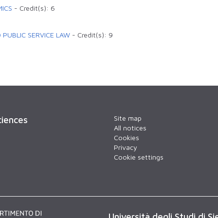
ICS
-
Credit(s):
6
 PUBLIC SERVICE LAW
-
Credit(s):
9
Site map
ciences
All notices
Cookies
Privacy
Cookie settings
Università degli Studi di Si