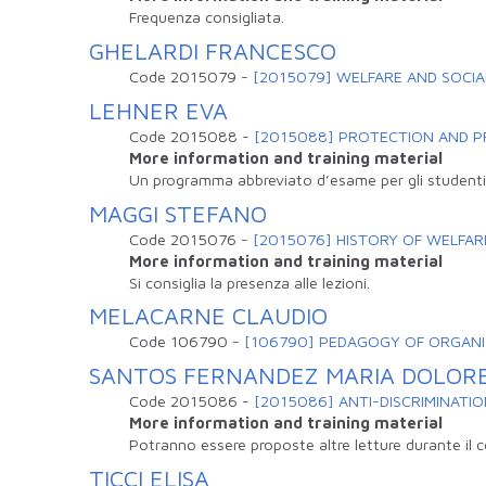
Frequenza consigliata.
GHELARDI FRANCESCO
Code
2015079
-
[2015079] WELFARE AND SOCI
LEHNER EVA
Code
2015088
-
[2015088] PROTECTION AND P
More information and training material
Un programma abbreviato d’esame per gli studenti 
MAGGI STEFANO
Code
2015076
-
[2015076] HISTORY OF WELFAR
More information and training material
Si consiglia la presenza alle lezioni.
MELACARNE CLAUDIO
Code
106790
-
[106790] PEDAGOGY OF ORGAN
SANTOS FERNANDEZ MARIA DOLOR
Code
2015086
-
[2015086] ANTI-DISCRIMINATIO
More information and training material
Potranno essere proposte altre letture durante il 
TICCI ELISA