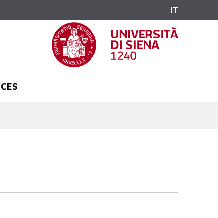
IT
NCES