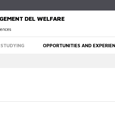
Skip to
main
content
AGEMENT DEL WELFARE
iences
STUDYING
OPPORTUNITIES AND EXPERIE