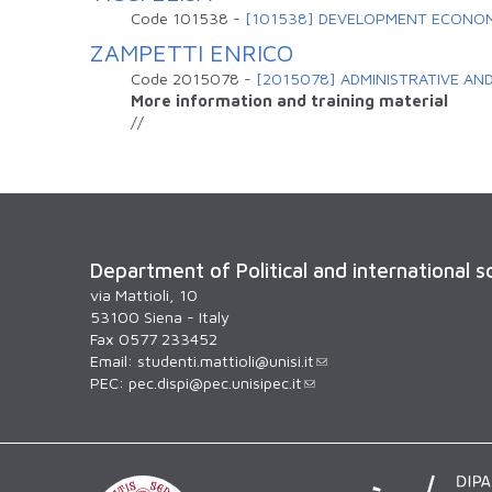
Code
101538
-
[101538] DEVELOPMENT ECONOM
ZAMPETTI ENRICO
Code
2015078
-
[2015078] ADMINISTRATIVE AND
More information and training material
//
Department of Political and international s
via Mattioli, 10
53100 Siena - Italy
Fax 0577 233452
Email:
studenti.mattioli@unisi.it
PEC:
pec.dispi@pec.unisipec.it