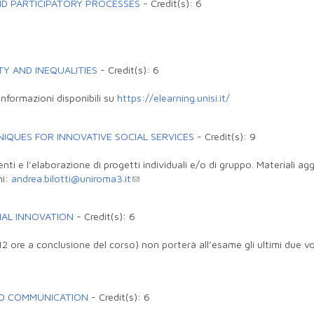
ND PARTICIPATORY PROCESSES
-
Credit(s):
6
TY AND INEQUALITIES
-
Credit(s):
6
 informazioni disponibili su
https://elearning.unisi.it/
IQUES FOR INNOVATIVE SOCIAL SERVICES
-
Credit(s):
9
nti e l’elaborazione di progetti individuali e/o di gruppo. Materiali ag
ni:
andrea.bilotti@uniroma3.it
IAL INNOVATION
-
Credit(s):
6
 /12 ore a conclusione del corso) non porterà all’esame gli ultimi due v
ND COMMUNICATION
-
Credit(s):
6