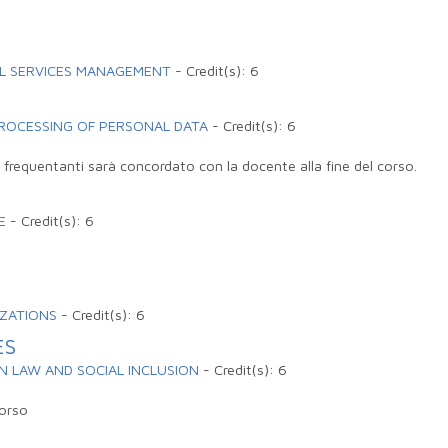
AL SERVICES MANAGEMENT
-
Credit(s):
6
ROCESSING OF PERSONAL DATA
-
Credit(s):
6
frequentanti sarà concordato con la docente alla fine del corso.
E
-
Credit(s):
6
IZATIONS
-
Credit(s):
6
ES
N LAW AND SOCIAL INCLUSION
-
Credit(s):
6
corso