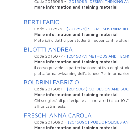
Code
2015085
-
[2015085] DESIGN THINKING A
More information and training material
-
BERTI FABIO
Code
2017526
-
[2017526] SOCIAL SUSTAINABILI
More information and training material
Materiali didattici per studenti frequentanti e altre
BILOTTI ANDREA
Code
2015077
-
[2015077] METHODS AND TECHN
More information and training material
Il corso prevede la partecipazione attiva degli stude
piattaforma e-learning dell’ateneo. Per informazio
BOLDRINI FABRIZIO
Code
2015081
-
[2015081] CO-DESIGN AND SOC
More information and training material
Chi sceglierà di partecipare ai laboratori (circa 10
affrontati in aula.
FRESCHI ANNA CAROLA
Code
2015090
-
[2015090] PUBLIC POLICIES A
More information and training material