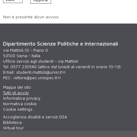
Non è presente alcun avviso.
Dipartimento Scienze Politiche e Internazionali
via Mattioli,10 - Piano 0
53100 Siena - Italia
Ufficio servizi agli studenti - via Mattioli
Tel. 0577 235540 (attivo dal lunedì al venerdì in orario 10-13)
Email:
studenti.mattioli@unisi.it
PEC:
rettore@pec.unisipec.it
Mappa del sito
Tutti gli avvisi
Informativa privacy
Normativa cookie
Cookie settings
Accoglienza disabili e servizi DSA
Biblioteca
Virtual tour
WiFi - unisiWireless