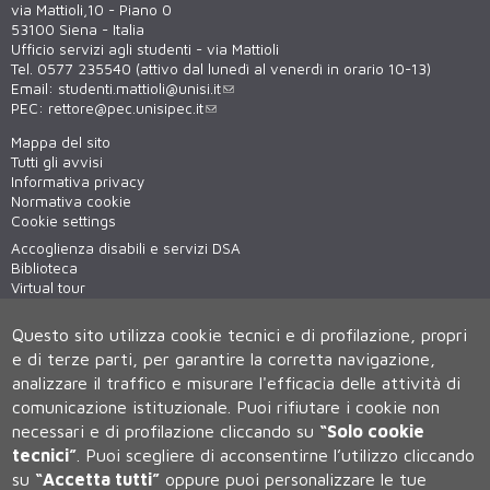
via Mattioli,10 - Piano 0
53100 Siena - Italia
Ufficio servizi agli studenti - via Mattioli
Tel. 0577 235540 (attivo dal lunedì al venerdì in orario 10-13)
Email:
studenti.mattioli@unisi.it
PEC:
rettore@pec.unisipec.it
Mappa del sito
Tutti gli avvisi
Informativa privacy
Normativa cookie
Cookie settings
Accoglienza disabili e servizi DSA
Biblioteca
Virtual tour
WiFi - unisiWireless
Questo sito utilizza cookie tecnici e di profilazione, propri
e di terze parti, per garantire la corretta navigazione,
analizzare il traffico e misurare l'efficacia delle attività di
comunicazione istituzionale.
Puoi rifiutare i cookie non
necessari e di profilazione cliccando su
“Solo cookie
tecnici”
.
Puoi scegliere di acconsentirne l’utilizzo cliccando
su
“Accetta tutti”
oppure puoi personalizzare le tue
Università degli Studi di Siena